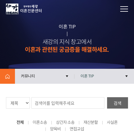
이혼 TIP
새강의 지식 창고에서
이혼과 관련된 궁금증을 해결하세요.
커뮤니티
이혼 TIP
검색
전체
이혼소송
상간자 소송
재산분할
사실혼
양육비
면접교섭