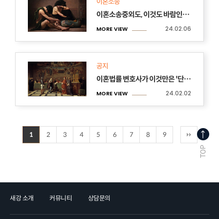
이혼소송
이혼소송중외도, 이것도 바람인가요?
24.02.06
MORE VIEW
공지
이혼법률 변호사가 이것만은 '단호하게' 말합니다
24.02.02
MORE VIEW
1
2
3
4
5
6
7
8
9
새강 소개
커뮤니티
상담문의