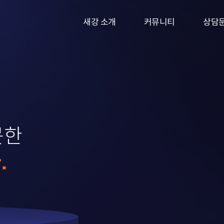
새강 소개
커뮤니티
상담
새강의 특별함
성공사례
온라인
전문가소개
의뢰인후기
방문
오시는 길
이혼 TIP
새강 NEWS
못한
.