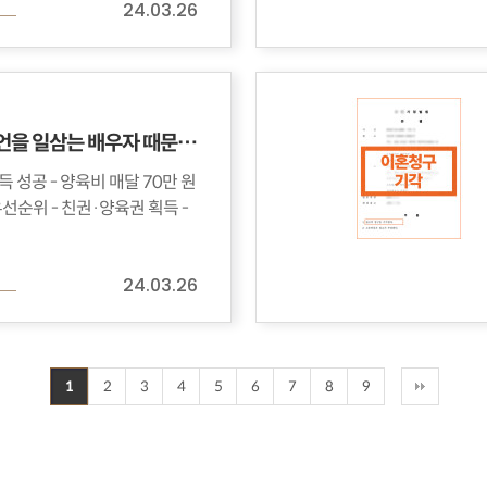
24.03.26
아이들에게 폭언을 일삼는 배우자 때문에 이혼을 결심한 의뢰인, 매달 70만 원 확보
 매달 70만 원
24.03.26
1
2
3
4
5
6
7
8
9