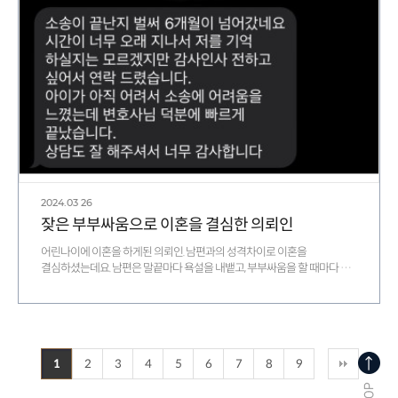
2024.03
26
잦은 부부싸움으로 이혼을 결심한 의뢰인
어린나이에 이혼을 하게된 의뢰인. 남편과의 성격차이로 이혼을
결심하셨는데요. 남편은 말끝마다 욕설을 내뱉고, 부부싸움을 할 때마다 …
1
2
3
4
5
6
7
8
9