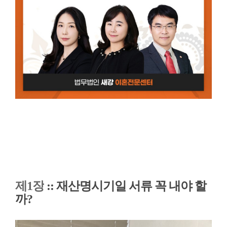
제1장
::
재산명시기일 서류 꼭 내야 할
까?