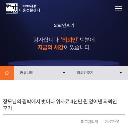
의뢰인후기
감사합니다.
‘의뢰인’
덕분에
지금의 새강
이 있습니다.
커뮤니티
의뢰인후기
장모님의 핍박에서 벗어나 위자료 4천만 원 얻어낸 의뢰인
후기
최고관리자
24-02-01