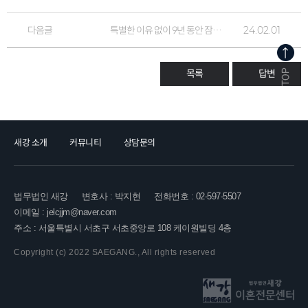
다음글
특별한 이유 없이 9년 동안 잠자리를 거부한 남편과 이혼한 의뢰인 후기
24.02.01
목록
답변
새강 소개
커뮤니티
상담문의
법무법인 새강
변호사 : 박지현
전화번호 : 02-597-5507
이메일 : jelcjjm@naver.com
주소 : 서울특별시 서초구 서초중앙로 108 케이원빌딩 4층
Copyright (c) 2022 SAEGANG., All rights reserved