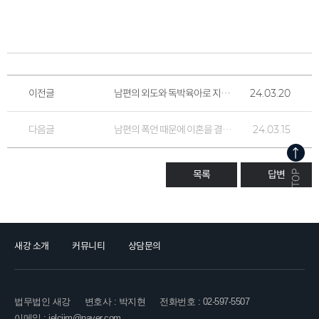
이전글
남편의 외도와 독박육아로 지친 의뢰인
24.03.20
다음글
남편의 폭언 때문에 이혼을 결심한 의뢰인
24.03.15
목록
답변
새강 소개
커뮤니티
상담문의
법무법인 새강
변호사 : 박지현
전화번호 : 02-597-5507
이메일 : jelcjjm@naver.com