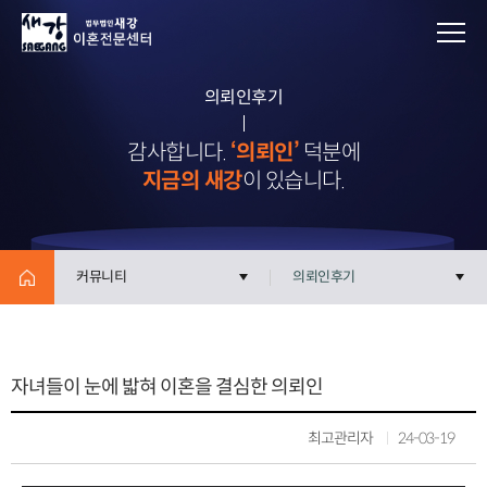
의뢰인후기
감사합니다.
‘의뢰인’
덕분에
지금의 새강
이 있습니다.
커뮤니티
의뢰인후기
자녀들이 눈에 밟혀 이혼을 결심한 의뢰인
최고관리자
24-03-19