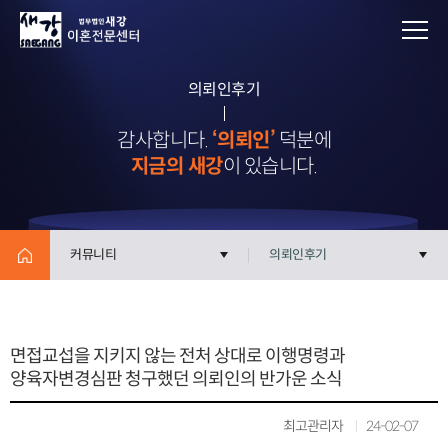
의뢰인후기
감사합니다.
‘의뢰인’
덕분에
지금의 새강
이 있습니다.
커뮤니티
의뢰인후기
면접교섭을 지키지 않는 전처 상대로 이행명령과
양육자변경심판 청구했던 의뢰인의 반가운 소식
최고관리자
24-02-07