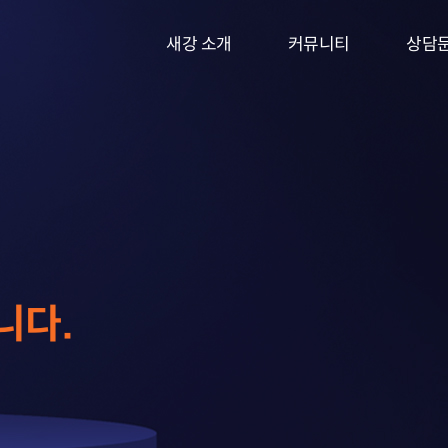
새강 소개
커뮤니티
상담
새강의 특별함
성공사례
온라인
전문가소개
의뢰인후기
방문
오시는 길
이혼 TIP
새강 NEWS
니다.